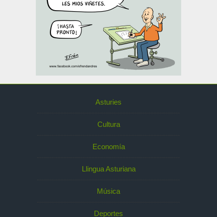
Asturies
Cultura
Economía
Llingua Asturiana
Música
Deportes