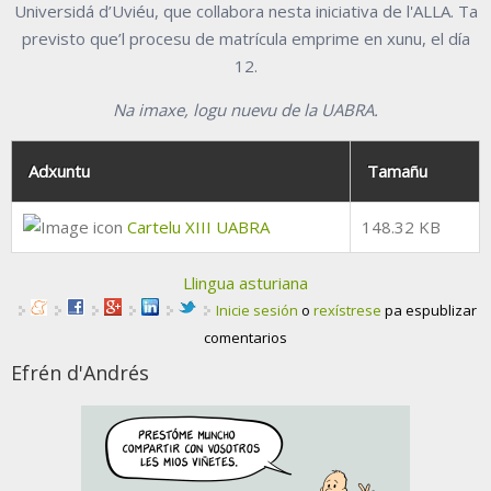
Universidá d’Uviéu, que collabora nesta iniciativa de l'ALLA. Ta
previsto que’l procesu de matrícula emprime en xunu, el día
12.
Na imaxe, logu nuevu de la UABRA.
Adxuntu
Tamañu
Cartelu XIII UABRA
148.32 KB
Llingua asturiana
Inicie sesión
o
rexístrese
pa espublizar
comentarios
Efrén d'Andrés