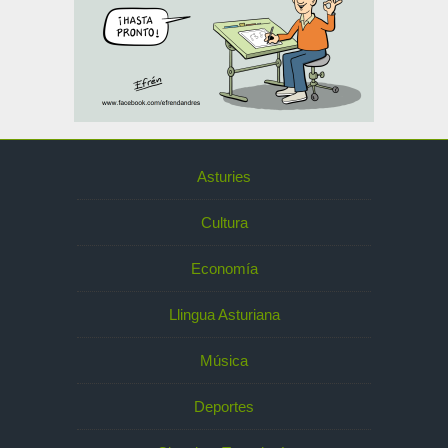
Asturies
Cultura
Economía
Llingua Asturiana
Música
Deportes