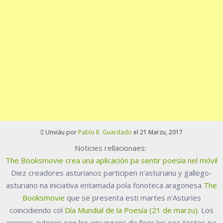
Unviáu por
Pablo R. Guardado
el 21 Marzu, 2017
Noticies rellacionaes:
The Booksmovie crea una aplicación pa sentir poesía nel móvil
Diez creadores asturianos participen n'asturianu y gallego-
asturiano na iniciativa entamada pola fonoteca aragonesa
The
Booksmovie
que se presenta esti martes n'Asturies
coincidiendo col
Día Mundial de la Poesía (21 de marzu)
. Los
propios autores son los encargaos de lleer los sos testos pa