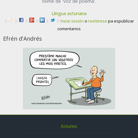
nome de 'Voz de poema'.
Llingua asturiana
Inicie sesión
o
rexístrese
pa espublizar
comentarios
Efrén d'Andrés
Asturies