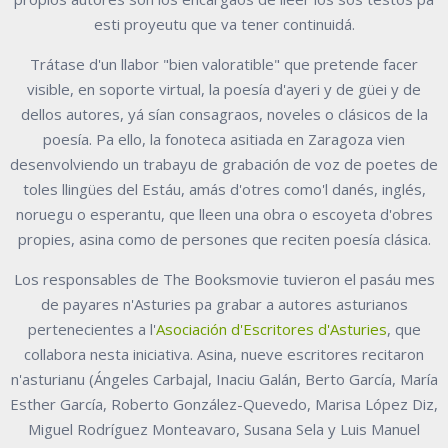
esti proyeutu que va tener continuidá.
Trátase d'un llabor "bien valoratible" que pretende facer
visible, en soporte virtual, la poesía d'ayeri y de güei y de
dellos autores, yá sían consagraos, noveles o clásicos de la
poesía. Pa ello, la fonoteca asitiada en Zaragoza vien
desenvolviendo un trabayu de grabación de voz de poetes de
toles llingües del Estáu, amás d'otres como'l danés, inglés,
noruegu o esperantu, que lleen una obra o escoyeta d'obres
propies, asina como de persones que reciten poesía clásica.
Los responsables de The Booksmovie tuvieron el pasáu mes
de payares n'Asturies pa grabar a autores asturianos
pertenecientes a l'
Asociación d'Escritores d'Asturies
, que
collabora nesta iniciativa. Asina, nueve escritores recitaron
n'asturianu (Ángeles Carbajal, Inaciu Galán, Berto García, María
Esther García, Roberto González-Quevedo, Marisa López Diz,
Miguel Rodríguez Monteavaro, Susana Sela y Luis Manuel