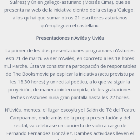
Suárez) y ún en gallego-asturiano (Moisés Cima), que se
presenta na web de la iniciativa dientro de la estaya 'Galego',
a los qu'hai que sumar otros 21 escritores asturianos
qu'empleguen el castellanu.
Presentaciones n'Avilés y Uviéu
La primer de les dos presentaciones programaes n'Asturies
esti 21 de marzu va ser n'Avilés, en concreto a les 18 hores
n'El Parche. Ésta va consistir na participación de responsables
de The Booksmovie pa esplicar la iniciativa (actu previstu pa
les 18.30 hores) y un recital poéticu, a lo que va siguir la
proyeición, de manera ininterrumpida, de les grabaciones
feches n'Asturies nuna gran pantalla hasta les 22 hores.
N'Uviéu, mentes, el llugar escoyíu ye'l Salón de Té del Teatru
Campoamor, onde amás de la propia presentación y del
recital, va celebrase un conciertu de violín a cargu de
Fernando Fernández González. Dambes actividaes lleven el