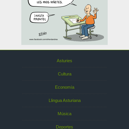
Asturies
Cultura
Economía
Llingua Asturiana
Música
Deportes