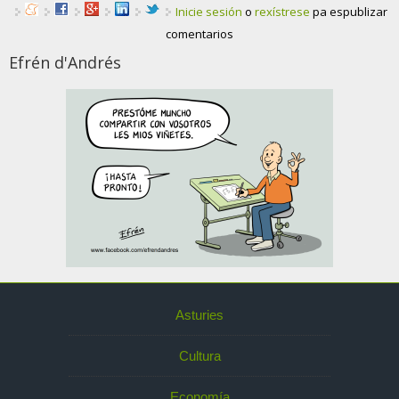
Inicie sesión
o
rexístrese
pa espublizar
comentarios
Efrén d'Andrés
Asturies
Cultura
Economía