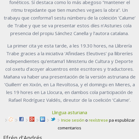
fonéticos. Sí destaca como lo más abegoso “mantener el
ritmu trepidante que tien munches vegaes la obra”. Un
trabayu que conforma’l sestu númberu de la coleición ‘Calume’
de Trabe y que se va presentar estos díes n’Asturies cola
presencia del propiu Sánchez Canella y l’autora catalana.
La primer cita ye esta tarde, a les 19.30 hores, na Llibrería
Trabe gracies a la iniciativa ‘Afinidaes Eleutives’ pa llibreríes
independientes qu’entama’l Ministeriu de Cultura y Deporte
col oxetu d’acoyer alcuentros ente escritores y traductores.
Mañana va haber una presentación de la versión astruriana de
‘Guillem’ en Xixón, en La Revoltosa, y el domingu en Mieres, a
les 19 hores en La Llocura, en dambos cola participación de
Rafael Rodríguez Valdés, direutor de la coelición ‘Calume’.
Llingua asturiana
Inicie sesión
o
rexístrese
pa espublizar
comentarios
Efrén d'Andrés