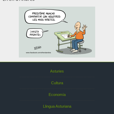
Asturies
Cultura
Economía
Llingua Asturiana