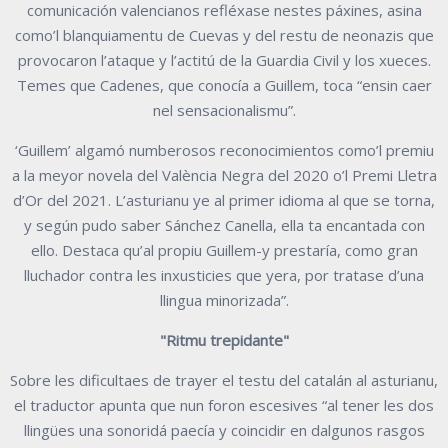
comunicación valencianos refléxase nestes páxines, asina
como’l blanquiamentu de Cuevas y del restu de neonazis que
provocaron l’ataque y l’actitú de la Guardia Civil y los xueces.
Temes que Cadenes, que conocía a Guillem, toca “ensin caer
nel sensacionalismu”.
‘Guillem’ algamó numberosos reconocimientos como’l premiu
a la meyor novela del València Negra del 2020 o’l Premi Lletra
d’Or del 2021. L’asturianu ye al primer idioma al que se torna,
y según pudo saber Sánchez Canella, ella ta encantada con
ello. Destaca qu’al propiu Guillem-y prestaría, como gran
lluchador contra les inxusticies que yera, por tratase d’una
llingua minorizada”.
"Ritmu trepidante"
Sobre les dificultaes de trayer el testu del catalán al asturianu,
el traductor apunta que nun foron escesives “al tener les dos
llingües una sonoridá paecía y coincidir en dalgunos rasgos