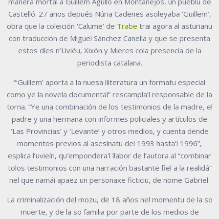
manera mortal a Guillem Agulló en Montanejos, un pueblu de
Castelló. 27 años depués Núria Cadenes asoleyaba ‘Guillem’,
obra que la coleición ‘Calume’ de
Trabe
trai agora al asturianu
con traducción de Miguel Sánchez Canella y que se presenta
estos díes n’Uviéu, Xixón y Mieres cola presencia de la
periodista catalana.
“‘Guillem’ aporta a la nuesa lliteratura un formatu especial
como ye la novela documental” rescampla’l responsable de la
torna. “Ye una combinación de los testimonios de la madre, el
padre y una hermana con informes policiales y artículos de
‘Las Provincias’ y ‘Levante’ y otros medios, y cuenta dende
momentos previos al asesinatu del 1993 hasta’l 1996”,
esplica l’uvieín, qu’empondera’l llabor de l’autora al “combinar
tolos testimonios con una narración bastante fiel a la realidá”
nel que namái apaez un personaxe ficticiu, de nome Gabriel.
La criminalización del mozu, de 18 años nel momentu de la so
muerte, y de la so familia por parte de los medios de