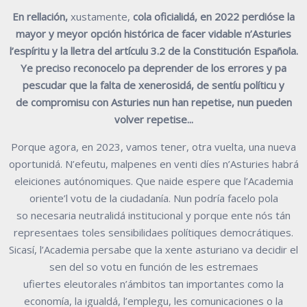
En rellación
,
xustamente,
cola oficialidá, en 2022 perdióse la
mayor y meyor
opción histórica de facer vidable n’Asturies
l’espíritu y la lletra del artículu
3.2 de la Constitución Española.
Ye preciso reconocelo pa deprender de los
errores y pa
pescudar que la falta de xenerosidá, de sentíu políticu y
de
compromisu con Asturies nun han repetise, nun pueden
volver repetise...
Porque agora, en 2023, vamos tener, otra vuelta, una nueva
oportunidá. N’efeutu,
malpenes en venti díes n’Asturies habrá
eleiciones autónomiques. Que naide
espere que l’Academia
oriente’l votu de la ciudadanía. Nun podría facelo pola
so
necesaria neutralidá institucional y porque ente nós tán
representaes toles
sensibilidaes polítiques democrátiques.
Sicasí, l’Academia persabe que la xente
asturiano va decidir el
sen del so votu en función de les estremaes
ufiertes
eleutorales n’ámbitos tan importantes como la
economía, la igualdá, l’emplegu,
les comunicaciones o la