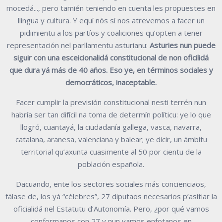
mocedá..., pero tamién teniendo en cuenta les propuestes
en
llingua y cultura. Y equí nós sí nos atrevemos a facer un
pidimientu a los partíos
y coaliciones qu’opten a tener
representación nel parllamentu asturianu
:
Asturies
nun puede
siguir con una esceicionalidá constitucional de non oficilidá
que
dura yá más de 40 años. Eso ye, en términos sociales y
democráticos,
inaceptable.
Facer cumplir la previsión constitucional nesti terrén nun
habría ser tan difícil na
toma de determín políticu: ye lo que
llogró, cuantayá, la ciudadanía gallega, vasca,
navarra,
catalana, aranesa, valenciana y balear; ye dicir, un ámbitu
territorial
qu’axunta cuasimente al 50 por cientu de la
población española.
Dacuando, ente los sectores sociales más concienciaos,
fálase de, los yá
“célebres”, 27 diputaos necesarios p’asitiar la
oficialidá nel Estatutu d’Autonomía.
Pero, ¿por qué vamos
conformanos con 27 y nun vamos enfotanos en