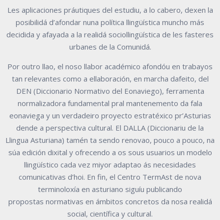
Les aplicaciones práutiques del estudiu, a lo cabero, dexen la
posibilidá d’afondar
nuna
política
llingüística
muncho
más
decidida
y
afayada
a
la
realidá
sociollingüística de les fasteres
urbanes de la Comunidá.
Por outro llao, el noso llabor académico afondóu en trabayos
tan relevantes como
a ellaboración, en marcha dafeito, del
DEN (Diccionario Normativo del Eonaviego),
ferramenta
normalizadora fundamental pral mantenemento da fala
eonaviega y
un verdadeiro proyecto estratéxico pr’Asturias
dende a perspectiva cultural. El
DALLA (Diccionariu de la
Llingua Asturiana) tamén ta sendo renovao, pouco a
pouco, na
súa edición dixital y ofrecendo a os sous usuarios un modelo
llingüístico
cada vez miyor adaptao ás necesidades
comunicativas d’hoi. En fin, el Centro
TermAst
de
nova
terminoloxía
en
asturiano
siguíu
publicando
propostas
normativas en ámbitos concretos da nosa realidá
social, científica y cultural.