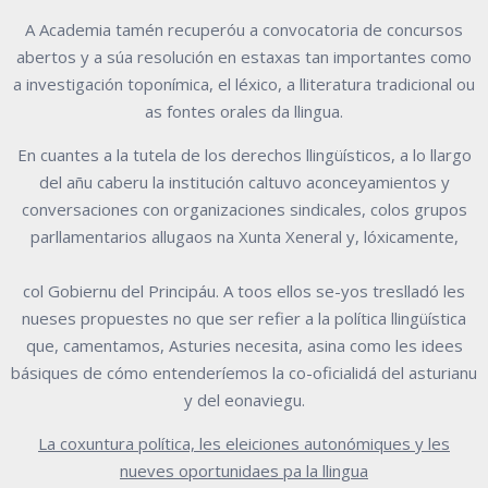
A Academia tamén recuperóu a convocatoria de concursos
abertos y a súa
resolución en estaxas tan importantes como
a investigación toponímica, el léxico,
a lliteratura tradicional ou
as fontes orales da llingua.
En cuantes a la tutela de los derechos llingüísticos, a lo llargo
del añu caberu la
institución
caltuvo
aconceyamientos
y
conversaciones
con
organizaciones
sindicales, colos grupos
parllamentarios allugaos na Xunta Xeneral y, lóxicamente,
col Gobiernu del Principáu. A toos ellos se-yos treslladó les
nueses propuestes no
que ser refier a la política llingüística
que, camentamos, Asturies necesita, asina
como les idees
básiques de cómo entenderíemos la co-oficialidá del asturianu
y
del eonaviegu.
La coxuntura política, les eleiciones autonómiques y les
nueves oportunidaes
pa la llingua