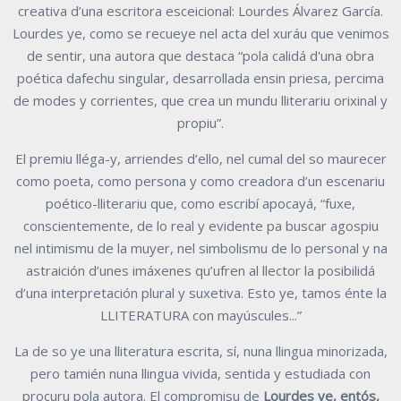
creativa d’una escritora esceicional: Lourdes Álvarez
García.
Lourdes ye, como se recueye nel acta del xuráu que venimos
de sentir, una
autora que destaca “pola calidá d'una obra
poética dafechu singular, desarrollada
ensin priesa, percima
de modes y corrientes, que crea un mundu lliterariu orixinal
y
propiu”.
El premiu lléga-y, arriendes d’ello, nel cumal del so maurecer
como poeta, como
persona y como creadora d’un escenariu
poético-lliterariu que, como escribí
apocayá, “fuxe,
conscientemente, de lo real y evidente pa buscar agospiu
nel
intimismu de la muyer, nel simbolismu de lo personal y na
astraición d’unes
imáxenes qu’ufren al llector la posibilidá
d’una interpretación plural y suxetiva.
Esto ye, tamos énte la
LLITERATURA con mayúscules...”
La de so ye una lliteratura escrita, sí, nuna llingua minorizada,
pero tamién nuna
llingua vivida, sentida y estudiada con
procuru pola autora.
El compromisu de
Lourdes
ye,
entós,