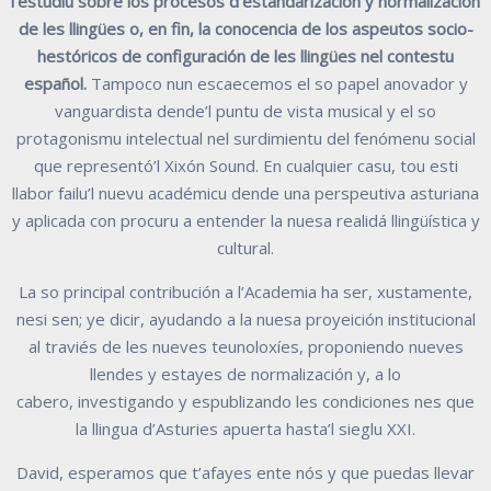
l’estudiu sobre los
procesos d’estandarización y normalización
de les llingües o, en fin, la
conocencia de los aspeutos
socio-
hestóricos de configuración de les
llingües nel contestu
español.
Tampoco nun escaecemos el so papel anovador
y
vanguardista dende’l puntu de vista musical y el so
protagonismu intelectual nel
surdimientu del fenómenu social
que representó’l Xixón Sound. En cualquier casu,
tou esti
llabor failu’l nuevu académicu dende una perspeutiva asturiana
y aplicada
con procuru a entender la nuesa realidá llingüística y
cultural.
La so principal contribución a l’Academia ha ser, xustamente,
nesi sen; ye dicir,
ayudando a la nuesa proyeición institucional
al traviés de les nueves teunoloxíes,
proponiendo
nueves
llendes
y
estayes
de
normalización
y,
a
lo
cabero,
investigando y espublizando les condiciones nes que
la llingua d’Asturies apuerta
hasta’l sieglu XXI.
David, esperamos que t’afayes ente nós y que puedas llevar