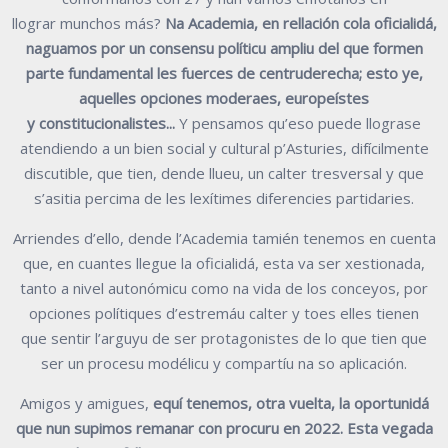
llograr
munchos más?
Na Academia, en rellación cola oficialidá,
naguamos por un
consensu políticu ampliu del que formen
parte fundamental les fuerces de
centruderecha;
esto
ye,
aquelles
opciones
moderaes,
europeístes
y
constitucionalistes...
Y pensamos qu’eso puede llograse
atendiendo a un bien
social y cultural p’Asturies, difícilmente
discutible, que tien, dende llueu, un calter
tresversal y que
s’asitia percima de les lexítimes diferencies partidaries.
Arriendes d’ello, dende l’Academia tamién tenemos en cuenta
que, en cuantes
llegue la oficialidá, esta va ser xestionada,
tanto a nivel autonómicu como na vida
de los conceyos, por
opciones polítiques d’estremáu calter y toes elles tienen
que
sentir l’arguyu de ser protagonistes de lo que tien que
ser un procesu modélicu y
compartíu na so aplicación.
Amigos y amigues,
equí tenemos,
otra vuelta, la oportunidá
que nun
supimos remanar con procuru en 2022. Esta vegada