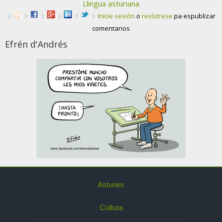
Llingua asturiana
Inicie sesión
o
rexístrese
pa espublizar
comentarios
Efrén d'Andrés
Asturies
Cultura