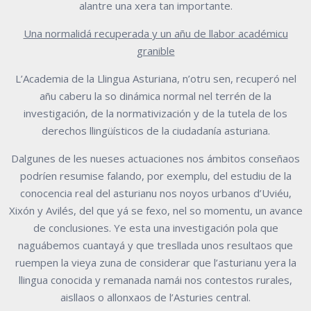
alantre una xera tan
importante.
Una normalidá recuperada y un añu de llabor académicu
granible
L’Academia de la Llingua Asturiana, n’otru sen, recuperó nel
añu caberu la so
dinámica normal nel terrén de la
investigación, de la normativización y de la tutela
de los
derechos llingüísticos de la ciudadanía asturiana.
Dalgunes de les nueses actuaciones nos ámbitos conseñaos
podríen resumise
falando, por exemplu, del estudiu de la
conocencia real del asturianu nos noyos
urbanos d’Uviéu,
Xixón y Avilés, del que yá se fexo, nel so momentu, un avance
de
conclusiones. Ye esta una investigación pola que
naguábemos cuantayá y que
tresllada unos resultaos que
ruempen la vieya zuna de considerar que l’asturianu
yera la
llingua conocida y remanada namái nos contestos rurales,
aisllaos o
allonxaos de l’Asturies central.