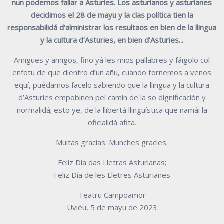
nun podemos fallar a
Asturies. Los asturianos y asturianes
decidimos el 28 de mayu y la clas
política tien la
responsabilidá d’alministrar los resultaos en bien de la
llingua
y la cultura d’Asturies, en bien d’Asturies...
Amigues y amigos, fino yá les mios pallabres y fáigolo col
enfotu de que dientro
d’un añu, cuando tornemos a venos
equí, puédamos facelo sabiendo que la llingua
y la cultura
d’Asturies empobinen pel camín de la so dignificación y
normalidá;
esto ye, de la llibertá llingüística que namái la
oficialidá afita.
Muitas gracias. Munches gracies.
Feliz Día das Lletras Asturianas;
Feliz Día de les Lletres Asturianes
Teatru Campoamor
Uviéu, 5 de mayu de 2023