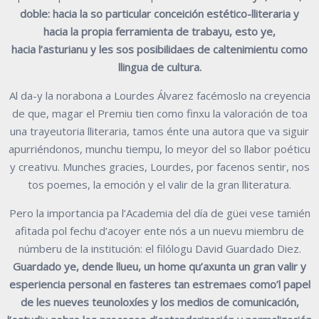
doble:
hacia
la
so
particular
conceición
estético-lliteraria y
hacia la propia ferramienta de trabayu, esto ye,
hacia
l’asturianu y les sos posibilidaes de caltenimientu como
llingua de cultura.
Al da-y la norabona a Lourdes Álvarez facémoslo na creyencia
de que, magar el
Premiu tien como finxu la valoración de toa
una trayeutoria lliteraria, tamos énte
una autora que va siguir
apurriéndonos, munchu tiempu, lo meyor del so llabor
poéticu
y creativu. Munches gracies, Lourdes, por facenos sentir, nos
tos poemes,
la emoción y el valir de la gran lliteratura.
Pero la importancia pa l’Academia del día de güei vese tamién
afitada pol fechu
d’acoyer ente nós a un nuevu miembru de
númberu de la institución: el filólogu
David Guardado Diez.
Guardado ye, dende llueu, un home qu’axunta un gran
valir y
esperiencia personal en fasteres tan estremaes como’l papel
de les
nueves teunoloxíes y los medios de comunicación,