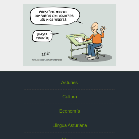
Asturies
Cultura
Economía
Llingua Asturiana