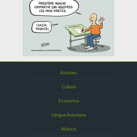
Asturies
Cultura
Economía
Llingua Asturiana
Música