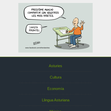
Asturies
Cultura
Economía
Llingua Asturiana