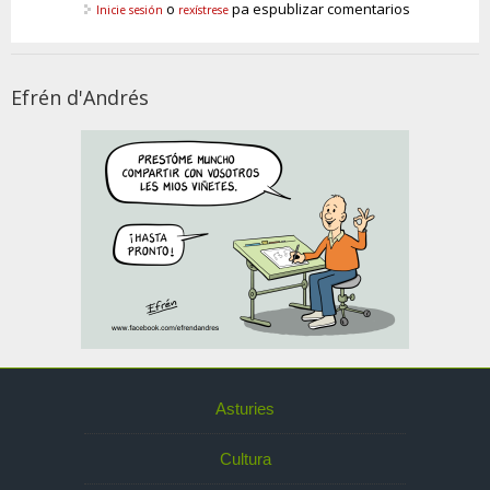
o
pa espublizar comentarios
Inicie sesión
rexístrese
Efrén d'Andrés
Asturies
Cultura