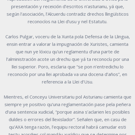
presentación y receición d’escritos n’asturianu, yá que,
según l'asociación, l’Alcuerdu contradiz drechos llingüísticos
reconocíos na Llei d’usu y nel Estatutu.
Carlos Pulgar, voceru de la Xunta pola Defensa de la Llingua,
ensin entrar a valorar la impugnación de Xuristes, camienta
que nun ye lóxicu qu’un reglamentu d’una parte de
l’alministración acote un drechu que yá ta reconocíu por una
llei superior. Poro, esclaria que “se pon n’entredichu lo
reconocío por una llei aprobada va una docena d’años”, en
referencia a la Llei d’Usu.
Mientres, el Conceyu Universitariu pol Asturianu camienta que
siempre ye positivo qu’una reglamentación pase pela peñera
d’una sentencia xudicial, “porque asina s’aclarien les posibles
duldes o errores del llexislador”. Señalen que, en casu de
qu’AXA tenga razón, l’equipu rectoral habrá camudar esti
testu acordies col mandáu xurídicu que se determine nos