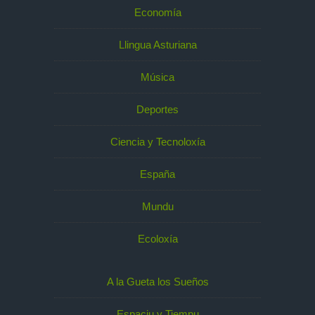
Economía
Llingua Asturiana
Música
Deportes
Ciencia y Tecnoloxía
España
Mundu
Ecoloxía
A la Gueta los Sueños
Espaciu y Tiempu