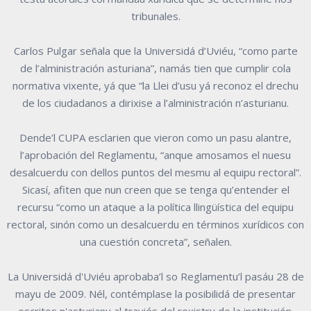
tribunales.
Carlos Pulgar señala que la Universidá d’Uviéu, “como parte
de l’alministración asturiana”, namás tien que cumplir cola
normativa vixente, yá que “la Llei d’usu yá reconoz el drechu
de los ciudadanos a dirixise a l’alministración n’asturianu.
Dende’l CUPA esclarien que vieron como un pasu alantre,
l’aprobación del Reglamentu, “anque amosamos el nuesu
desalcuerdu con dellos puntos del mesmu al equipu rectoral”.
Sicasí, afiten que nun creen que se tenga qu’entender el
recursu “como un ataque a la política llingüística del equipu
rectoral, sinón como un desalcuerdu en términos xurídicos con
una cuestión concreta”, señalen.
La Universidá d'Uviéu aprobaba’l so Reglamentu’l pasáu 28 de
mayu de 2009. Nél, contémplase la posibilidá de presentar