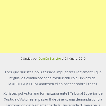
Unviáu por
Damián Barreiro
el 21 Xineru, 2010
Tres que Xuristes pol Asturiana impugnara’l reglamentu que
regula les comunicaciones n’asturianu cola Universidá,
la XPDLLA y CUPA amuesen el so paecer sobre’l testu.
Xuristes pol Asturianu formalizaba énte’l Tribunal Superior de
Xusticia d’Asturies el pasáu 8 de xineru, una demanda contra
l’aprobación del Reglamentu de la Universidá d’Uviéu pa la