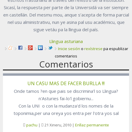
escritos n'asturianu al traviés del rexistru de la institución.
Sicasí, la respuesta per parte de la Universidá va ser siempre
en castellán. Del mesmu mou, anque s’acepta de forma parcial
nel usu alministrativu, nun ye asina pal usu académicu, que
sigue vetáu pa la llingua del país.
Llingua asturiana
Inicie sesión
o
rexístrese
pa espublizar
comentarios
Comentarios
UN CASU MAS DE FACER BURLLA !!!
Onde tamos ?en que pais se discrimina'l so Llingua?
n'Asturies fai-lo'l gobiernu...
Con la UNI o con la mudanza'd los nomes de la
toponimia,per una oreya yos entra per l'otra yos sal
pachu
|
21 Xineru, 2010
|
Enllaz permanente