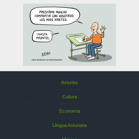
Asturies
Cultura
Economía
Llingua Asturiana