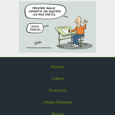
Asturies
Cultura
Economía
Llingua Asturiana
Música