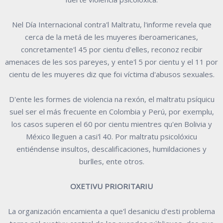
Nel Día Internacional contra'l Maltratu, l'informe revela que
cerca de la metá de les muyeres iberoamericanes,
concretamente'l 45 por cientu d'elles, reconoz recibir
amenaces de les sos pareyes, y ente'l 5 por cientu y el 11 por
cientu de les muyeres diz que foi víctima d'abusos sexuales.
D'ente les formes de violencia na rexón, el maltratu psíquicu
suel ser el más frecuente en Colombia y Perú, por exemplu,
los casos superen el 60 por cientu mientres qu'en Bolivia y
México lleguen a casi'l 40. Por maltratu psicolóxicu
entiéndense insultos, descalificaciones, humildaciones y
burlles, ente otros.
OXETIVU PRIORITARIU
La organización encamienta a que'l desaniciu d'esti problema