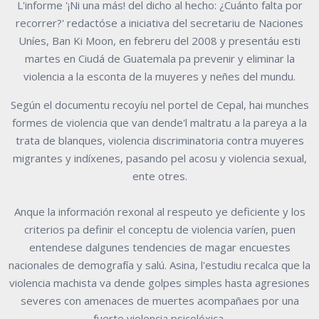
L'informe '¡Ni una más! del dicho al hecho: ¿Cuánto falta por
recorrer?' redactóse a iniciativa del secretariu de Naciones
Uníes, Ban Ki Moon, en febreru del 2008 y presentáu esti
martes en Ciudá de Guatemala pa prevenir y eliminar la
violencia a la esconta de la muyeres y neñes del mundu.
Según el documentu recoyíu nel portel de Cepal, hai munches
formes de violencia que van dende'l maltratu a la pareya a la
trata de blanques, violencia discriminatoria contra muyeres
migrantes y indíxenes, pasando pel acosu y violencia sexual,
ente otres.
Anque la información rexonal al respeuto ye deficiente y los
criterios pa definir el conceptu de violencia varíen, puen
entendese dalgunes tendencies de magar encuestes
nacionales de demografía y salú. Asina, l'estudiu recalca que la
violencia machista va dende golpes simples hasta agresiones
severes con amenaces de muertes acompañaes por una
fuerte violencia psicolóxica.