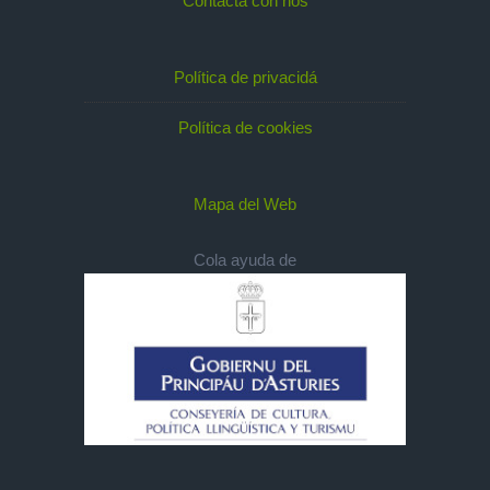
Contacta con nos
Política de privacidá
Política de cookies
Mapa del Web
Cola ayuda de