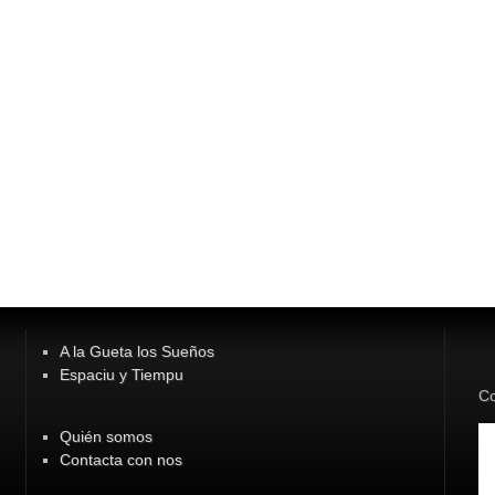
A la Gueta los Sueños
Espaciu y Tiempu
Co
Quién somos
Contacta con nos