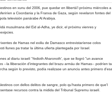
 palestinos en xunu del 2006, pue quedar en llibertá'l próximu miércoles a
sferiríen a Cixordania y la Franxa de Gaza, según revelaron fontes del
ola televisión panárabe Al Arabiya.
tividá musulmana del Eid al-Adha, ye dicir, el próximu vienres y
 exipcies.
irixentes de Hamas nel exiliu de Damasco entrevistaríense colos
i llunes pa tratar la última ufierta plantegada por Israel.
es al diariu israelí 'Yedioth Aharonoth', que se llogró "un avance
ues --la lliberación d'integrantes del brazu armáu de Hamas-- podríen ta
marcha según lo previsto, podía realizase un anunciu antes primero d'es
alestinos con dellos delitos de sangre, polo qu'hasta primero de que'l
esentase recursos contra la midida del Tribunal Supremu israelí.