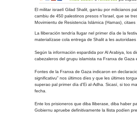
El militar israelí Gilad Shalit, garráu por milicianos
cambiu de 450 palestinos presos n'Israel, que se tre
Movimientu de Resistencia Islámica (Hamas), citaes p
La lliberación tendría llugar nel primer día de la fes
materialízase cola entrega de Shalit a les autoridaes
Según la información espardida por Al Arabiya, los d
cabezaleros del grupu islamista na Franxa de Gaza est
Fontes de la Franxa de Gaza indicaron en declaracion
significativu" nos últimos díes y que les últimes torg
superao pal primer día d'Ei al-Adha. Sicasí, si too 
fecha.
Ente los prisioneros que diba lliberase, diba haber p
Gobiernu apruebe definitivamente la llista podíen pr