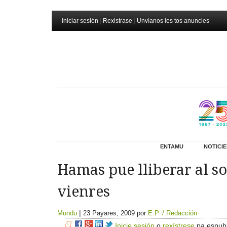
Iniciar sesión
|
Rexistrase
|
Unvíanos les tos anuncies
ENTAMU
NOTICIE
Hamas pue lliberar al s
vienres
|
Mundu
23 Payares, 2009
por
E.P. / Redacción
Inicie sesión
o
rexístrese
pa espubl