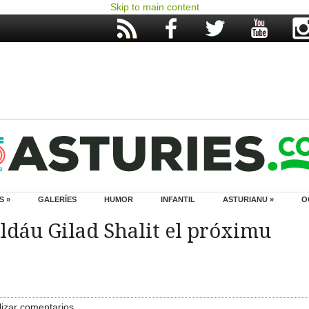
Skip to main content
S »
GALERÍES
HUMOR
INFANTIL
ASTURIANU »
O
oldáu Gilad Shalit el próximu
izar comentarios