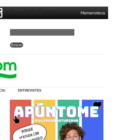
Search form
Hemeroteca
CIU
ENTREVISTES