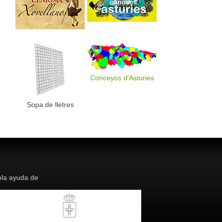
Conceyos d'Asturies
Sopa de lletres
la ayuda de