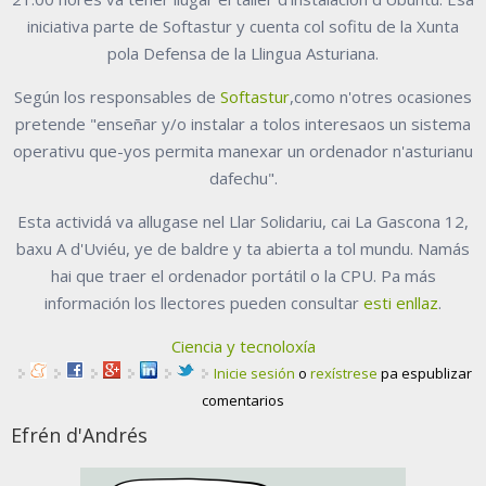
iniciativa parte de Softastur y cuenta col sofitu de la Xunta
pola Defensa de la Llingua Asturiana.
Según los responsables de
Softastur
,como n'otres ocasiones
pretende "enseñar y/o instalar a tolos interesaos un sistema
operativu que-yos permita manexar un ordenador n'asturianu
dafechu".
Esta actividá va allugase nel Llar Solidariu, cai La Gascona 12,
baxu A d'Uviéu, ye de baldre y ta abierta a tol mundu. Namás
hai que traer el ordenador portátil o la CPU. Pa más
información los llectores pueden consultar
esti enllaz
.
Ciencia y tecnoloxía
Inicie sesión
o
rexístrese
pa espublizar
comentarios
Efrén d'Andrés