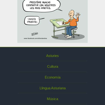
Asturies
Cultura
Economía
Llingua Asturiana
Música