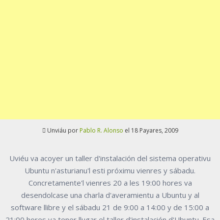
Unviáu por
Pablo R. Alonso
el 18 Payares, 2009
Uviéu va acoyer un taller d'instalación del sistema operativu
Ubuntu n'asturianu'l esti próximu vienres y sábadu.
Concretamente'l vienres 20 a les 19:00 hores va
desendolcase una charla d'averamientu a Ubuntu y al
software llibre y el sábadu 21 de 9:00 a 14:00 y de 15:00 a
21:00 hores va tener llugar el taller d'instalación d'Ubuntu. Esa