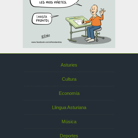
Asturies
Cultura
Economía
Llingua Asturiana
Música
Deportes