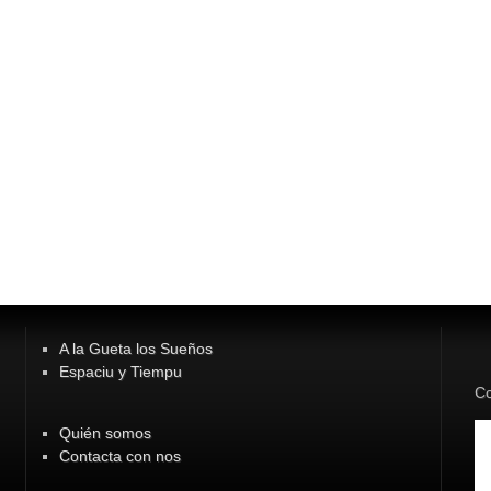
A la Gueta los Sueños
Espaciu y Tiempu
Co
Quién somos
Contacta con nos