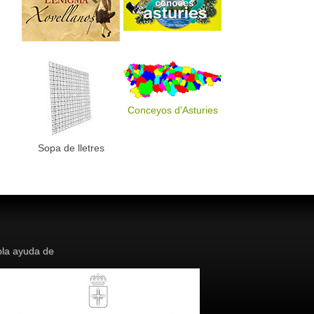
Conceyos d'Asturies
Sopa de lletres
la ayuda de