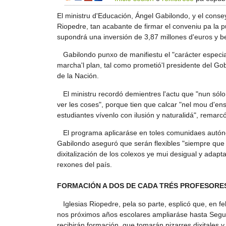
El ministru d'Educación, Ángel Gabilondo, y el consey
Riopedre, tan acabante de firmar el conveniu pa la
supondrá una inversión de 3,87 millones d'euros y b
Gabilondo punxo de manifiestu el "carácter especial
marcha'l plan, tal como prometió'l presidente del Go
de la Nación.
El ministru recordó demientres l'actu que "nun sólo
ver les coses", porque tien que calcar "nel mou d'e
estudiantes vívenlo con ilusión y naturalidá", remarcó
El programa aplicaráse en toles comunidaes autón
Gabilondo aseguró que serán flexibles "siempre que 
dixitalización de los colexos ye mui desigual y adapt
rexones del país.
FORMACIÓN A DOS DE CADA TRÉS PROFESORE
Iglesias Riopedre, pela so parte, esplicó que, en f
nos próximos años escolares ampliaráse hasta Segu
recibirán formación, que tomarán pizarres dixitales y