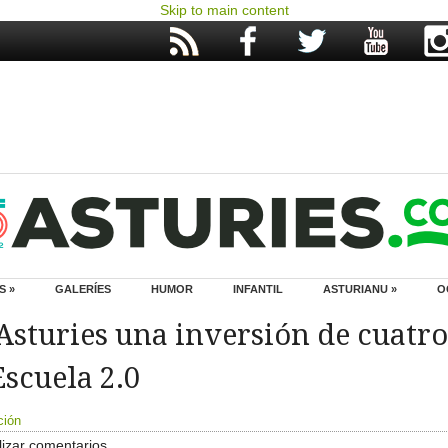
Skip to main content
S »
GALERÍES
HUMOR
INFANTIL
ASTURIANU »
O
sturies una inversión de cuatro
scuela 2.0
ción
izar comentarios