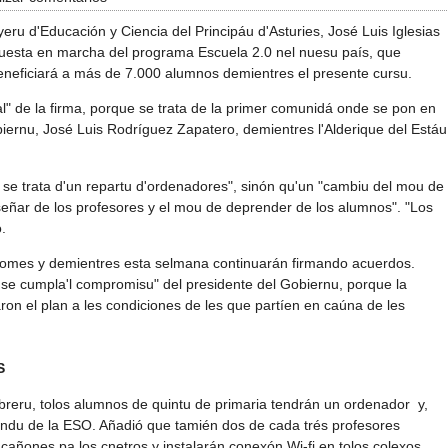
eru d'Educación y Ciencia del Principáu d'Asturies, José Luis Iglesias
 puesta en marcha del programa Escuela 2.0 nel nuesu país, que
eneficiará a más de 7.000 alumnos demientres el presente cursu.
" de la firma, porque se trata de la primer comunidá onde se pon en
biernu, José Luis Rodríguez Zapatero, demientres l'Alderique del Estáu
 se trata d'un repartu d'ordenadores", sinón qu'un "cambiu del mou de
nseñar de los profesores y el mou de deprender de los alumnos". "Los
.
omes y demientres esta selmana continuarán firmando acuerdos.
se cumpla'l compromisu" del presidente del Gobiernu, porque la
aron el plan a les condiciones de les que partíen en caúna de les
S
ebreru, tolos alumnos de quintu de primaria tendrán un ordenador y,
ndu de la ESO. Añadió que tamién dos de cada trés profesores
 cañones pa los cnetros y instalarán conexón Wi-fi en tolos colexos,