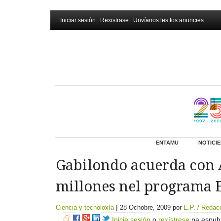
Iniciar sesión
|
Rexistrase
|
Unvíanos les tos anuncies
ENTAMU
NOTICIE
Gabilondo acuerda con A
millones nel programa E
|
Ciencia y tecnoloxía
28 Ochobre, 2009
por
E.P. / Redac
Inicie sesión
o
rexístrese
pa espubl