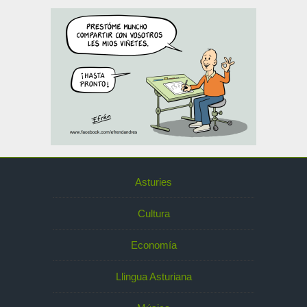
Asturies
Cultura
Economía
Llingua Asturiana