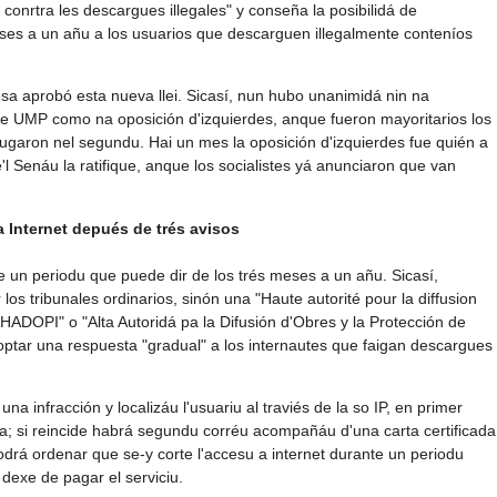
ar conrtra les descargues illegales" y conseña la posibilidá de
ses a un añu a los usuarios que descarguen illegalmente conteníos
sa aprobó esta nueva llei. Sicasí, nun hubo unanimidá nin na
te UMP como na oposición d'izquierdes, anque fueron mayoritarios los
refugaron nel segundu. Hai un mes la oposición d'izquierdes fue quién a
'l Senáu la ratifique, anque los socialistes yá anunciaron que van
 Internet depués de trés avisos
te un periodu que puede dir de los trés meses a un añu. Sicasí,
los tribunales ordinarios, sinón una "Haute autorité pour la diffusion
("HADOPI" o "Alta Autoridá pa la Difusión d'Obres y la Protección de
optar una respuesta "gradual" a los internautes que faigan descargues
na infracción y localizáu l'usuariu al traviés de la so IP, en primer
cia; si reincide habrá segundu corréu acompañáu d'una carta certificada
podrá ordenar que se-y corte l'accesu a internet durante un periodu
 dexe de pagar el serviciu.