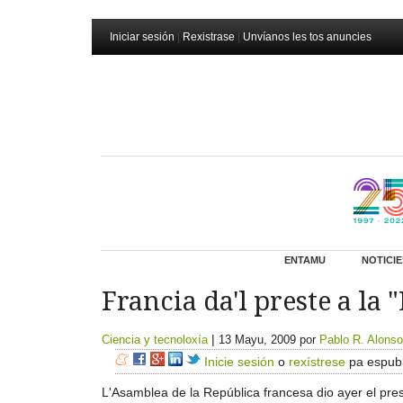
Iniciar sesión
|
Rexistrase
|
Unvíanos les tos anuncies
ENTAMU
NOTICIE
Francia da'l preste a la 
|
Ciencia y tecnoloxía
13 Mayu, 2009
por
Pablo R. Alonso
Inicie sesión
o
rexístrese
pa espubl
L'Asamblea de la República francesa dio ayer el prest