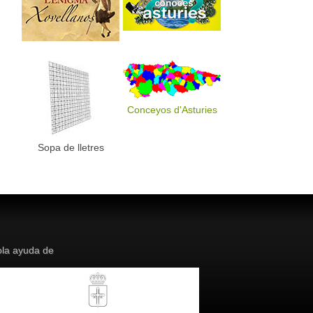
Conceyos d'Asturies
Sopa de lletres
la ayuda de