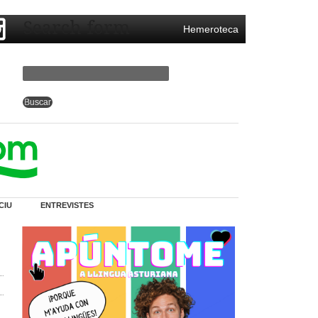
Search form
Hemeroteca
CIU
ENTREVISTES