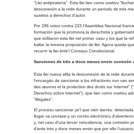
"Llei antipiratería". Esta llei tien como oxetivu "lluch
desconexón a la rede durante un periodu de trés me
suxetos a derechos d'autor.
Por 296 votos contra 233 l'Asamblea Nacional france
formación que la promovía,la derechista y gobernan
que sofitaron esta llei nel primer casu y los que la 
baltar la mesma proposición de llei. Agora queda que
recurrir la llei énte'l Conseyu Consitucional.
Sanciones de trés a doce meses ensin conexón a
Esta llei nueva afita la desconexón de la rede duran
l'encargáu de sancionar a los infractores nun van ser 
des œuvres et la protection des droits sur Internet" 
Derechos sobre Internet"), que tien como oxetivu ad
"illegales".
El procesu sancionar ye'l que vien darréu: detectada u
llugar va unvíase-y un corréu electrónicu d'alverten
y, nel casu d'una tercer reincidencia, una comisión 
d'ente trés y doce meses ensin que por ello l'usuariu