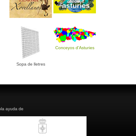
Conceyos d'Asturies
Sopa de lletres
la ayuda de