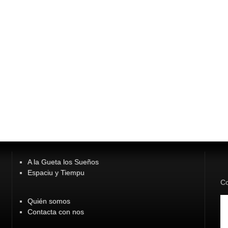
A la Gueta los Sueños
Espaciu y Tiempu
Co
Quién somos
Contacta con nos