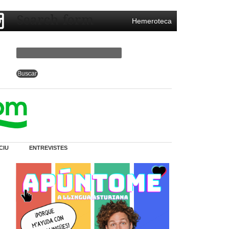
Search form
Hemeroteca
CIU
ENTREVISTES