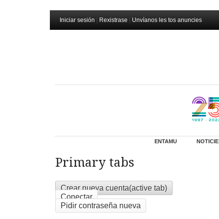
Iniciar sesión
|
Rexistrase
|
Unvíanos les tos anuncies
ENTAMU
NOTICIE
Primary tabs
Crear nueva cuenta
(active tab)
Conectar
Pidir contraseña nueva