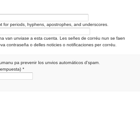
pt for periods, hyphens, apostrophes, and underscores.
ema van unviase a esta cuenta. Les señes de corréu nun se faen
va contraseña o delles noticies o notificaciones per corréu.
 humanu pa prevenir los unvios automáticos d'spam.
a rempuesta)
*