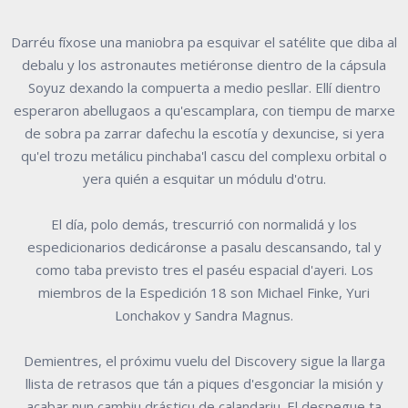
Darréu fíxose una maniobra pa esquivar el satélite que diba al
debalu y los astronautes metiéronse dientro de la cápsula
Soyuz dexando la compuerta a medio pesllar. Ellí dientro
esperaron abellugaos a qu'escamplara, con tiempu de marxe
de sobra pa zarrar dafechu la escotía y dexuncise, si yera
qu'el trozu metálicu pinchaba'l cascu del complexu orbital o
yera quién a esquitar un módulu d'otru.
El día, polo demás, trescurrió con normalidá y los
espedicionarios dedicáronse a pasalu descansando, tal y
como taba previsto tres el paséu espacial d'ayeri. Los
miembros de la Espedición 18 son Michael Finke, Yuri
Lonchakov y Sandra Magnus.
Demientres, el próximu vuelu del Discovery sigue la llarga
llista de retrasos que tán a piques d'esgonciar la misión y
acabar nun cambiu drásticu de calandariu. El despegue ta