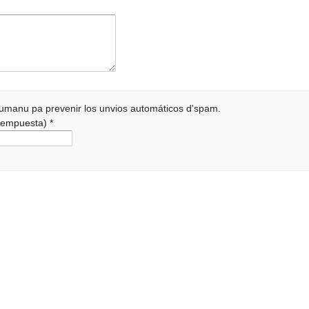
 humanu pa prevenir los unvios automáticos d'spam.
a rempuesta)
*