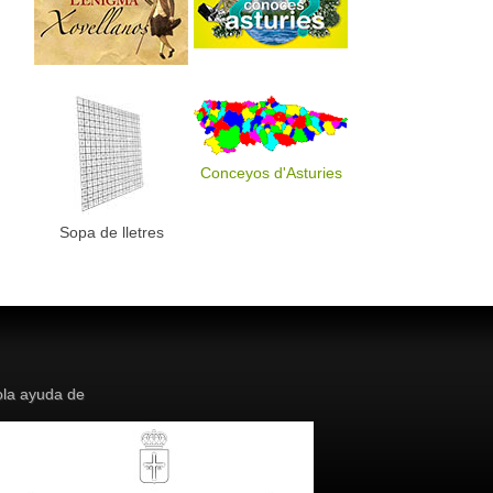
Conceyos d'Asturies
Sopa de lletres
la ayuda de