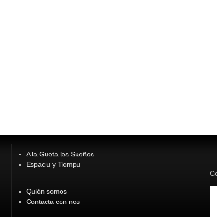
A la Gueta los Sueños
Espaciu y Tiempu
Co
Quién somos
Contacta con nos