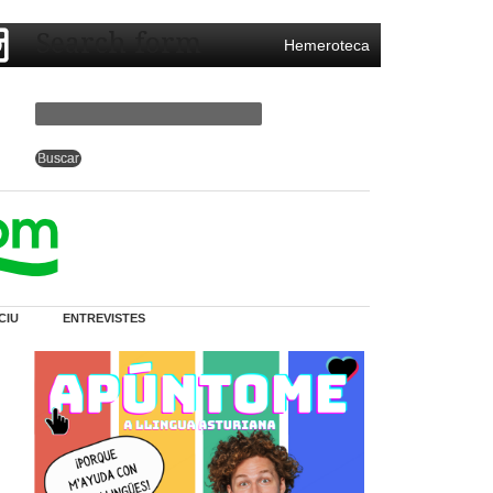
Search form
Hemeroteca
CIU
ENTREVISTES