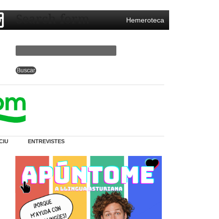
Search form
Hemeroteca
CIU
ENTREVISTES