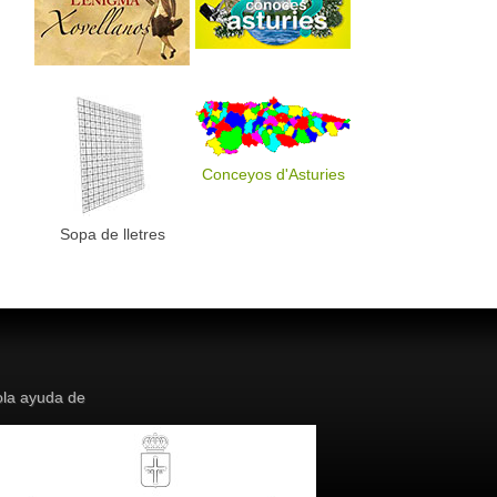
Conceyos d'Asturies
Sopa de lletres
la ayuda de