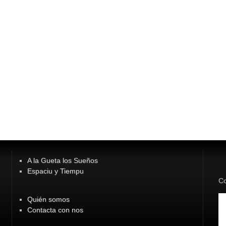
A la Gueta los Sueños
Espaciu y Tiempu
Co
Quién somos
Contacta con nos