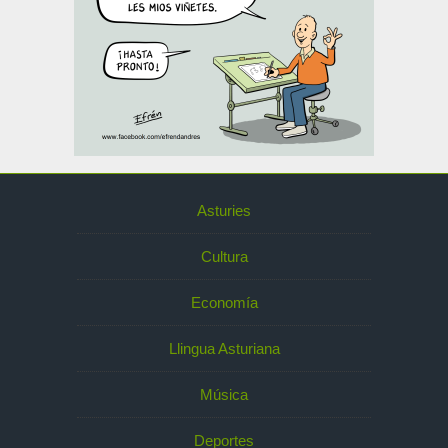
Asturies
Cultura
Economía
Llingua Asturiana
Música
Deportes