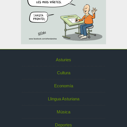
Asturies
Cultura
Economía
Llingua Asturiana
Música
Deportes