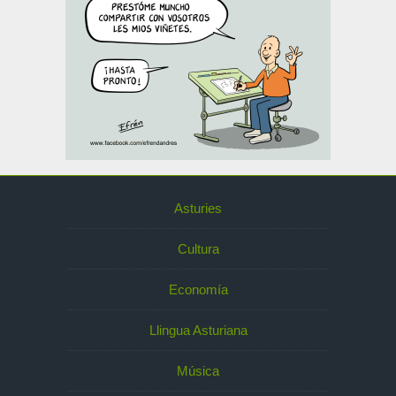
Asturies
Cultura
Economía
Llingua Asturiana
Música