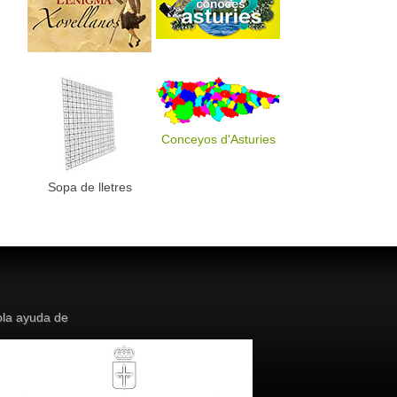
Conceyos d'Asturies
Sopa de lletres
la ayuda de