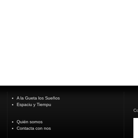
A la Gueta los Sueños
Espaciu y Tiempu
Co
Quién somos
Contacta con nos