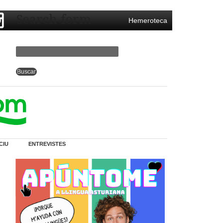
Search form
Hemeroteca
CIU
ENTREVISTES