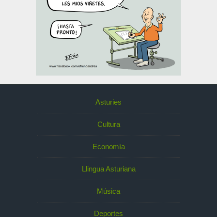
Asturies
Cultura
Economía
Llingua Asturiana
Música
Deportes