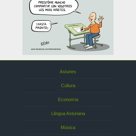
Asturies
Cultura
Economía
Llingua Asturiana
Música