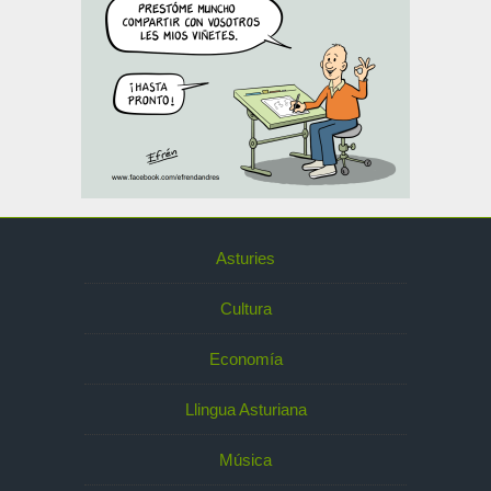
Asturies
Cultura
Economía
Llingua Asturiana
Música