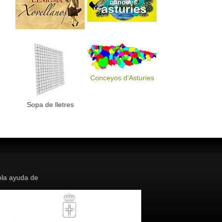
Conceyos d'Asturies
Sopa de lletres
la ayuda de