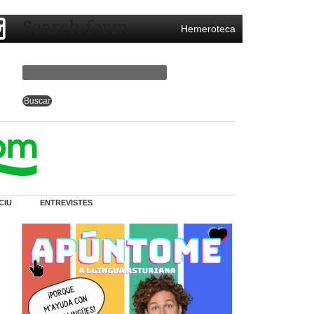
Search form
Hemeroteca
CIU
ENTREVISTES