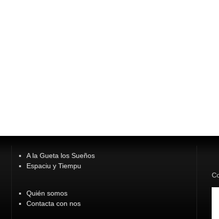
A la Gueta los Sueños
Espaciu y Tiempu
Co
Quién somos
Contacta con nos