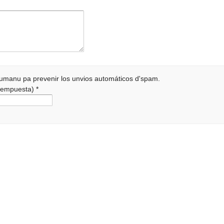
 humanu pa prevenir los unvios automáticos d'spam.
a rempuesta)
*