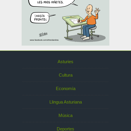
Asturies
Cultura
Economía
Llingua Asturiana
Música
Deportes