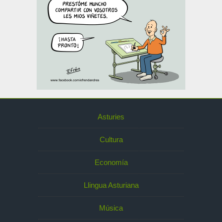
Asturies
Cultura
Economía
Llingua Asturiana
Música