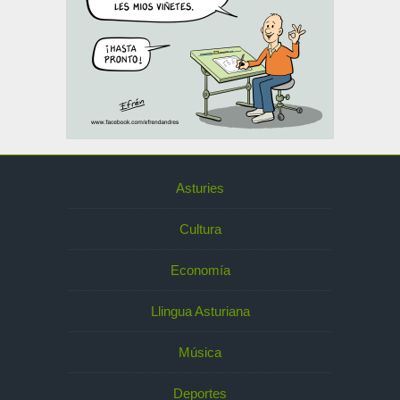
Asturies
Cultura
Economía
Llingua Asturiana
Música
Deportes