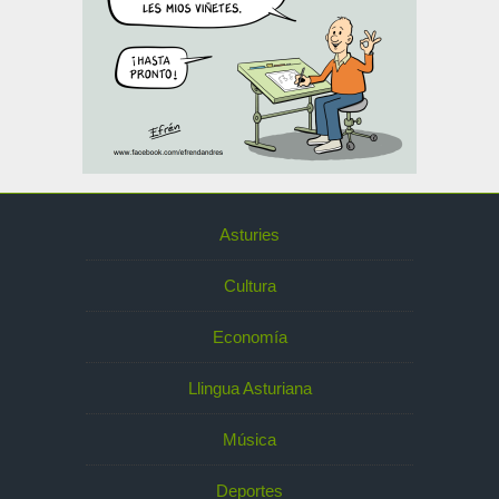
Asturies
Cultura
Economía
Llingua Asturiana
Música
Deportes