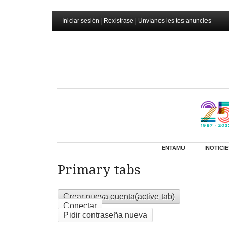
Iniciar sesión
|
Rexistrase
|
Unvíanos les tos anuncies
ENTAMU
NOTICIE
Primary tabs
Crear nueva cuenta
(active tab)
Conectar
Pidir contraseña nueva