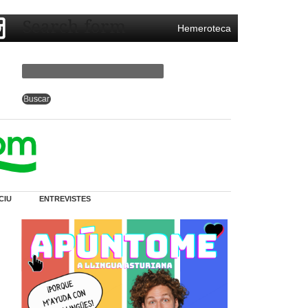
Search form
Hemeroteca
CIU
ENTREVISTES