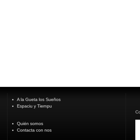
A la Gueta los Sueños
Espaciu y Tiempu
Co
Quién somos
Contacta con nos