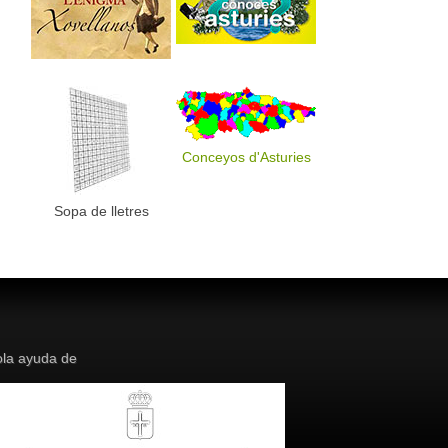
Conceyos d'Asturies
Sopa de lletres
la ayuda de