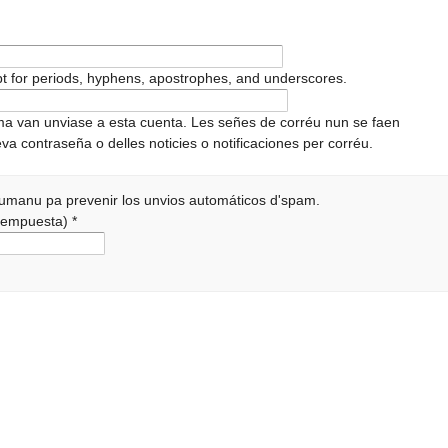
pt for periods, hyphens, apostrophes, and underscores.
ema van unviase a esta cuenta. Les señes de corréu nun se faen
va contraseña o delles noticies o notificaciones per corréu.
 humanu pa prevenir los unvios automáticos d'spam.
a rempuesta)
*