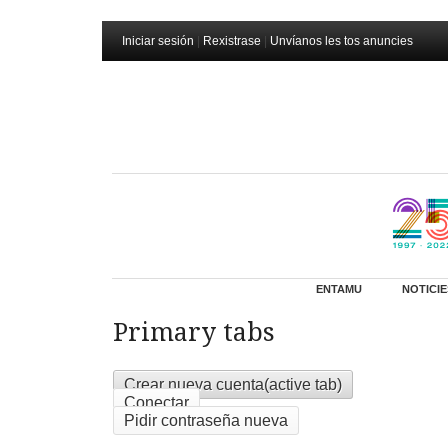
Iniciar sesión
|
Rexistrase
|
Unvíanos les tos anuncies
ENTAMU
NOTICIE
Primary tabs
Crear nueva cuenta
(active tab)
Conectar
Pidir contraseña nueva