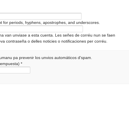
pt for periods, hyphens, apostrophes, and underscores.
ema van unviase a esta cuenta. Les señes de corréu nun se faen
va contraseña o delles noticies o notificaciones per corréu.
 humanu pa prevenir los unvios automáticos d'spam.
a rempuesta)
*