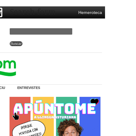
Search form
Hemeroteca
CIU
ENTREVISTES