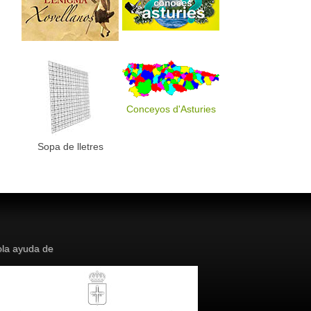
Conceyos d'Asturies
Sopa de lletres
la ayuda de