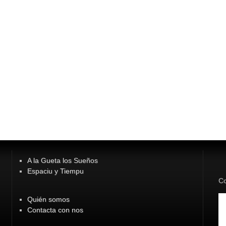
A la Gueta los Sueños
Espaciu y Tiempu
Co
Quién somos
Contacta con nos