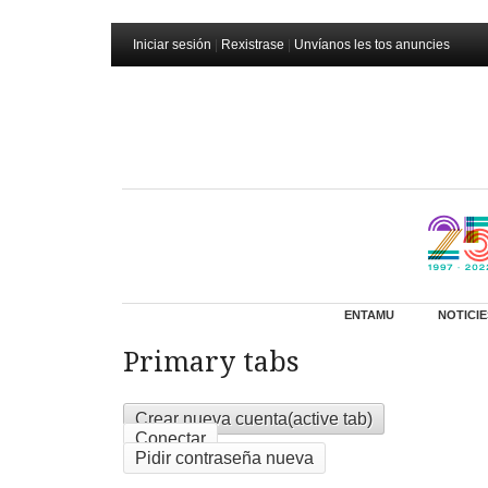
Iniciar sesión
|
Rexistrase
|
Unvíanos les tos anuncies
ENTAMU
NOTICIE
Primary tabs
Crear nueva cuenta
(active tab)
Conectar
Pidir contraseña nueva