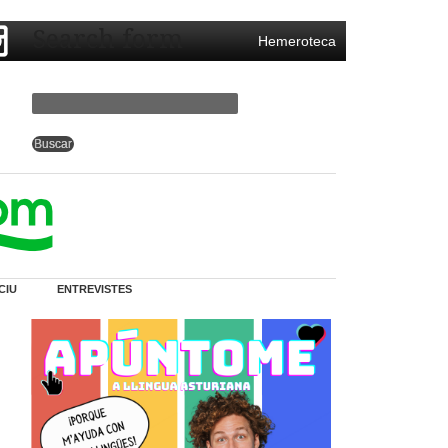
Search form
Hemeroteca
CIU
ENTREVISTES