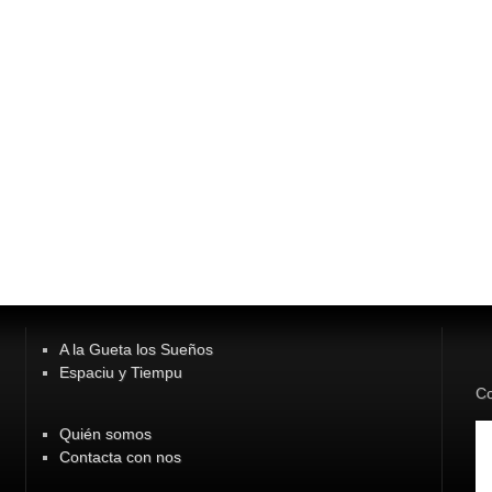
A la Gueta los Sueños
Espaciu y Tiempu
Co
Quién somos
Contacta con nos