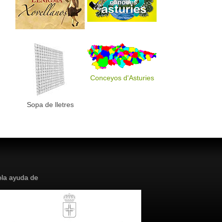
Conceyos d'Asturies
Sopa de lletres
la ayuda de