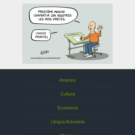
Asturies
Cultura
Economía
Llingua Asturiana