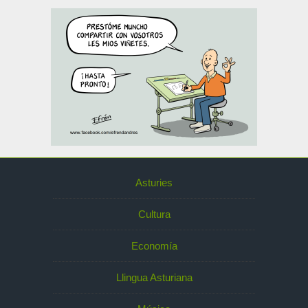
Asturies
Cultura
Economía
Llingua Asturiana