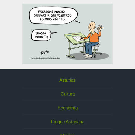
Asturies
Cultura
Economía
Llingua Asturiana