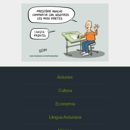
Asturies
Cultura
Economía
Llingua Asturiana