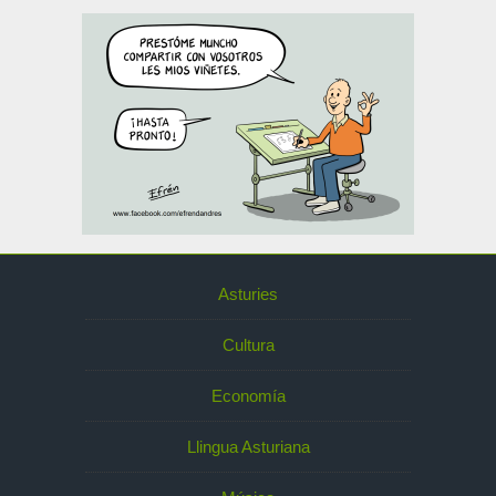
Asturies
Cultura
Economía
Llingua Asturiana