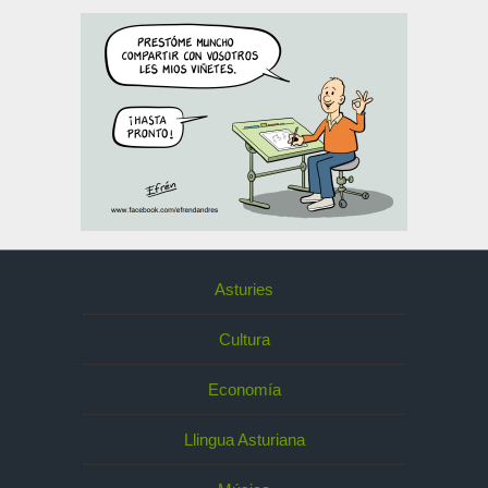
Asturies
Cultura
Economía
Llingua Asturiana