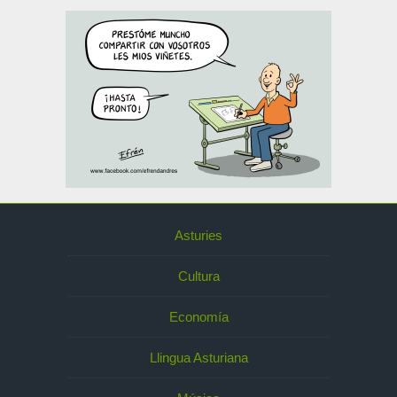
Asturies
Cultura
Economía
Llingua Asturiana