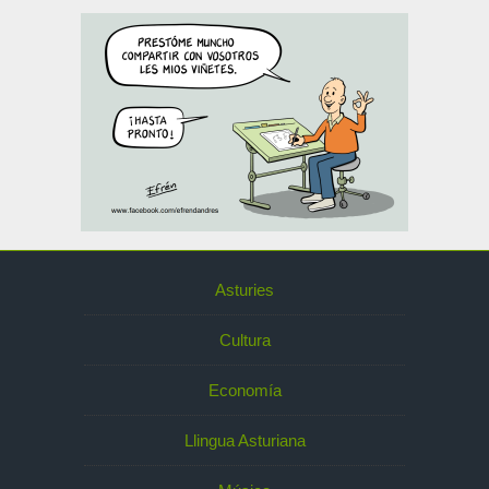
Asturies
Cultura
Economía
Llingua Asturiana