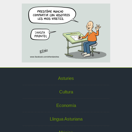
Asturies
Cultura
Economía
Llingua Asturiana