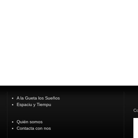
A la Gueta los Sueños
Espaciu y Tiempu
Co
Quién somos
Contacta con nos