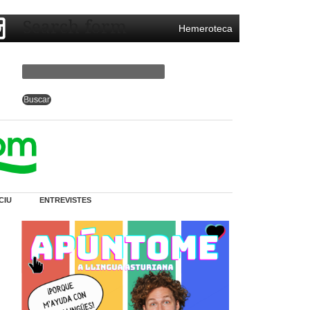
Search form
Hemeroteca
CIU
ENTREVISTES