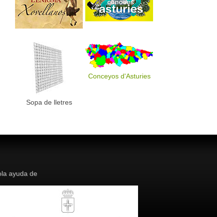
Conceyos d'Asturies
Sopa de lletres
la ayuda de