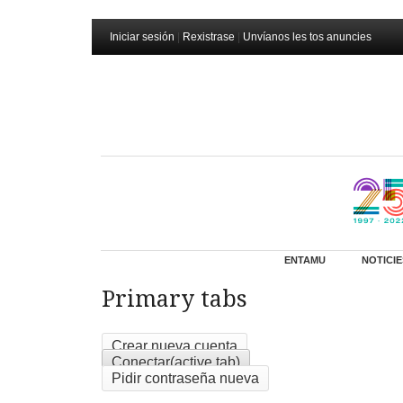
Iniciar sesión
|
Rexistrase
|
Unvíanos les tos anuncies
ENTAMU
NOTICIE
Primary tabs
Crear nueva cuenta
Conectar
(active tab)
Pidir contraseña nueva