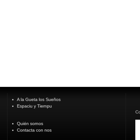
A la Gueta los Sueños
Espaciu y Tiempu
Co
Quién somos
Contacta con nos