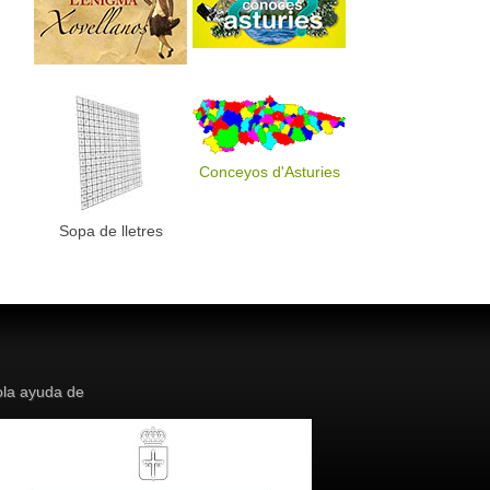
Conceyos d'Asturies
Sopa de lletres
la ayuda de