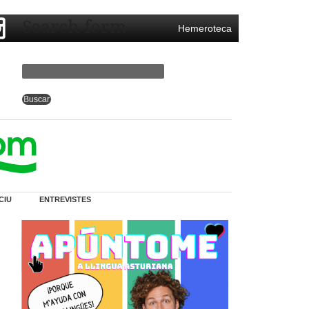
Search form
Hemeroteca
CIU
ENTREVISTES