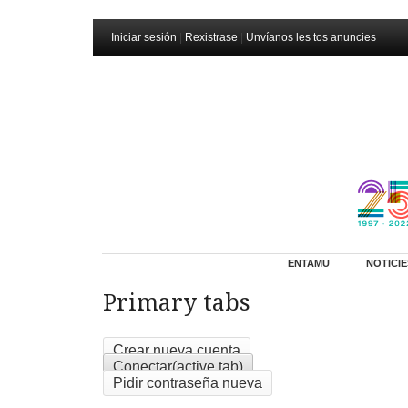
Iniciar sesión
|
Rexistrase
|
Unvíanos les tos anuncies
ENTAMU
NOTICIE
Primary tabs
Crear nueva cuenta
Conectar
(active tab)
Pidir contraseña nueva