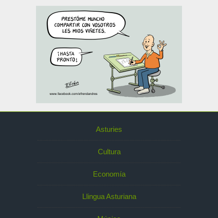
Asturies
Cultura
Economía
Llingua Asturiana